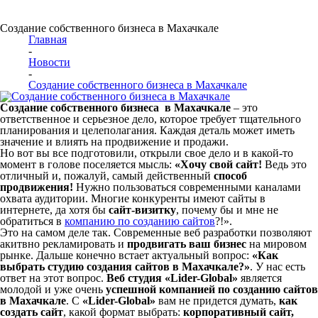
Создание собственного бизнеса в Махачкале
Главная
-
Новости
-
Создание собственного бизнеса в Махачкале
Создание собственного бизнеса в Махачкале
– это
ответственное и серьезное дело, которое требует тщательного
планирования и целеполагания. Каждая деталь может иметь
значение и влиять на продвижение и продажи.
Но вот вы все подготовили, открыли свое дело и в какой-то
момент в голове поселяется мысль:
«Хочу свой сайт!
Ведь это
отличный и, пожалуй, самый действенный
способ
продвижения!
Нужно пользоваться современными каналами
охвата аудитории. Многие конкуренты имеют сайты в
интернете, да хотя бы
сайт-визитку
, почему бы и мне не
обратиться в
компанию по созданию сайтов
?!».
Это на самом деле так. Современные веб разработки позволяют
акитвно рекламировать и
продвигать ваш бизнес
на мировом
рынке. Дальше конечно встает актуальный вопрос:
«Как
выбрать студию создания сайтов в Махачкале?»
. У нас есть
ответ на этот вопрос.
Веб студия «Lider-Global»
является
молодой и уже очень
успешной компанией
по созданию сайтов
в Махачкале
. С
«Lider-Global»
вам не придется думать,
как
создать сайт
, какой формат выбрать:
корпоративный сайт,